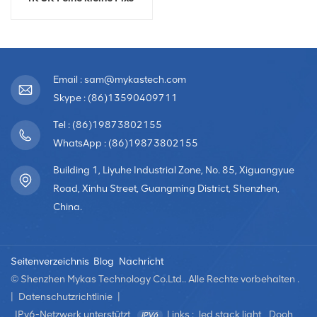
LED-TV-Videowand
Email : sam@mykastech.com
Skype : (86)13590409711
Tel : (86)19873802155
WhatsApp : (86)19873802155
Building 1, Liyuhe Industrial Zone, No. 85, Xiguangyue
Road, Xinhu Street, Guangming District, Shenzhen,
China.
Seitenverzeichnis
Blog
Nachricht
© Shenzhen Mykas Technology Co.Ltd.. Alle Rechte vorbehalten .
|
Datenschutzrichtlinie
|
IPv6-Netzwerk unterstützt
Links :
led stack light
Dooh