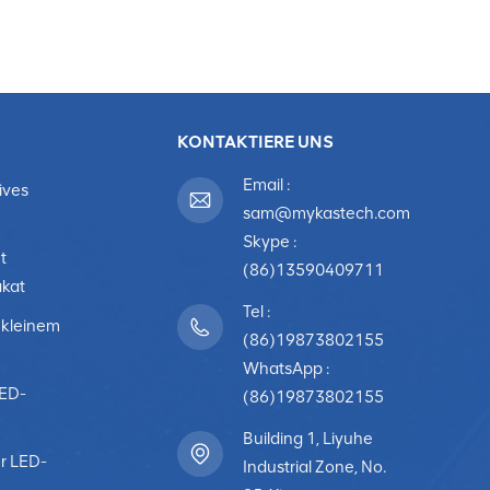
KONTAKTIERE UNS
Email :
ives
sam@mykastech.com
Skype :
t
(86)13590409711
akat
Tel :
 kleinem
(86)19873802155
WhatsApp :
LED-
(86)19873802155
Building 1, Liyuhe
r LED-
Industrial Zone, No.