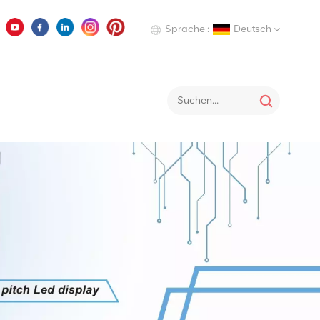
Sprache :
Deutsch
English
Deutsch
Italiano
Русский
Español