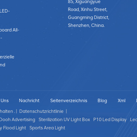
85, Xiguangyue
Road, Xinhu Street,
-LED-
Guangming District,
Shenzhen, China.
board All-
-
rzielle
und
 Uns
Nachricht
Seitenverzeichnis
Blog
Xml
alten . |
Datenschutzrichtlinie
|
Dooh Advertising
Sterilization UV Light Box
P10 Led Display
Led
y Flood Light
Sports Area Light