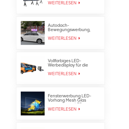
WEITERLESEN
Autodach-
Bewegungswerbung,
wasserdichte, vollfarbige
Taxi-Top-LED-Anzeige für
WEITERLESEN
den Außenbereich
Vollfarbiges LED-
Werbedisplay für die
Heckscheibe des
Außenbusses
WEITERLESEN
Fensterwerbung LED-
Vorhang Mesh Glas
transparente LED-
Anzeige
WEITERLESEN