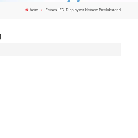
heim
Feines LED-Display mit kleinem Pixelabstand
d