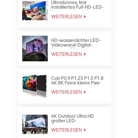
Ultradünnes, fest
installiertes Full-HD-LED-
Videowandpanel-
Bildschirmdisplay für den
WEITERLESEN
Innenbereich
HD-wasserdichter LED-
Videowand-Digital-
Signage-Bildschirm für
den Außenbereich
WEITERLESEN
Cob P0.9 P1.25 P1.5 P1.8
4K 8K Feine kleine Pixe-
LED-TV-Videowand
WEITERLESEN
4K Outdoor Ultra HD
großer LED-
Werbebildschirm
WEITERLESEN