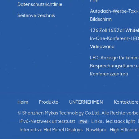
Film
Datenschutzrichtlinie
Autodach-Werbe-Taxi
Seitenverzeichnis
Bildschirm
136 Zoll 163 Zoll White
In-One-Konferenz-LED
Videowand
LED-Anzeige für komme
Besprechungsräume 
Konferenzzentren
Heim
Produkte
UNTERNEHMEN
Kontaktiere
© Shenzhen Mykas Technology Co.Ltd.. Alle Rechte vorbeh
IPv6-Netzwerk unterstützt
Links :
led stack light
Interactive Flat Panel Displays
Nowlitpro
High Efficienc