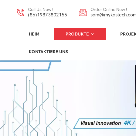
Call Us Now !
Order Online Now !
(86)19873802155
sam@mykastech.co
HEIM
PRODUKTE
PROJE
KONTAKTIERE UNS