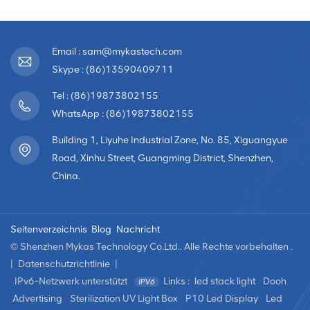
Email : sam@mykastech.com
Skype : (86)13590409711
Tel : (86)19873802155
WhatsApp : (86)19873802155
Building 1, Liyuhe Industrial Zone, No. 85, Xiguangyue
Road, Xinhu Street, Guangming District, Shenzhen,
China.
Seitenverzeichnis
Blog
Nachricht
© Shenzhen Mykas Technology Co.Ltd.. Alle Rechte vorbehalten .
|
Datenschutzrichtlinie
|
IPv6-Netzwerk unterstützt
Links :
led stack light
Dooh
Advertising
Sterilization UV Light Box
P10 Led Display
Led