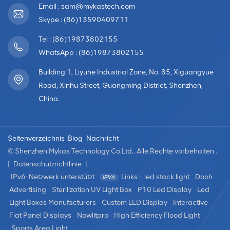
holografische
... 4. Installation:
Email : sam@mykastech.com
unsichtbare LED-
Beweglich
Skype : (86)13590409711
Bildschirm erhöht nicht
(Standard)/Wandmontage
viel Gewicht auf Ihrer
(optional)/Frontwartung; 5.
Glasscheibe oder
Anwendung: Zuhause,
Tel : (86)19873802155
Struktur und erschwert
Hotel, Restaurant,
WhatsApp : (86)19873802155
die Logistik weniger.3,
Kirche, Schule,
hohe TransparenzDurch
Fernsehstudio,
Building 1, Liyuhe Industrial Zone, No. 85, Xiguangyue
die hohe Transparenz
Konferenzraum,
von 90 % bleibt das Glas
Überwachungszentrum,
Road, Xinhu Street, Guangming District, Shenzhen,
auch nach dem
Einkaufszentrum,
China.
Anbringen der LED-Folie
Ausstellung, Museum,
sichtbar.4, flexibel und
Regierungsbürozentrum
jede Größe
usw. 6. EIN/AUS-
erreichbarAuf jeder
Schalter;
Glasgröße können wir
Seitenverzeichnis
Blog
Nachricht
jede Größe des
© Shenzhen Mykas Technology Co.Ltd.. Alle Rechte vorbehalten .
holografischen
Installationsbildschirms
|
Datenschutzrichtlinie
|
anpassen, um den
IPv6-Netzwerk unterstützt
Links :
led stack light
Dooh
perfekten Effekt des
holografischen
Advertising
Sterilization UV Light Box
P10 Led Display
Led
transparenten LED-
Light Boxes Manufacturers
Custom LED Display
Interactive
Bildschirms zu
gewährleisten.5, hohe
Flat Panel Displays
Nowlitpro
High Efficiency Flood Light
HelligkeitMit LEDs
Sports Area Light
höchster Qualität kann