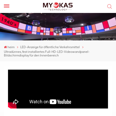
heim
LED-Anzeige für öffentliche Verkehrsmittel
Ultradünnes, fest installiertes Full-HD-LED-Videowandpanel-
Bildschirmdisplay für den Innenbereich