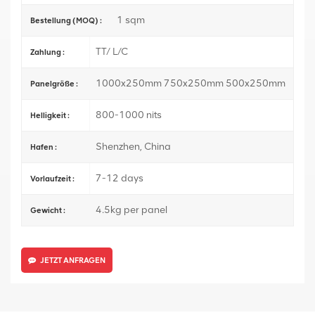
1 sqm
Bestellung (MOQ) :
TT/ L/C
Zahlung :
1000x250mm 750x250mm 500x250mm
Panelgröße :
800-1000 nits
Helligkeit :
Shenzhen, China
Hafen :
7-12 days
Vorlaufzeit :
4.5kg per panel
Gewicht :
JETZT ANFRAGEN