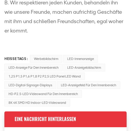
B. Wir respektieren jeden Kunden, behandeln ihn
wie unsere Freunde, machen aufrichtig Geschäfte
mit ihm und schließen Freundschaften, egal woher
er kommt.
HEISSE TAGS :
Werbebildschirm
LED-Innenanzeige
LED-Anzeige Für Den Innenbereich
LED-Anzeigebildschirm
1,25 P1,5 P1,6 P1,8 P2 P2,5 LED Panel LED Wand
LED-Digital-Signage-Displays
LED-Anzeigefeld Für Den Innenbereich
HD-P2.5-LED-Videowand Für Den Innenbereich
8K 4K SMD HD Indoor-LED-Videowand
EINE NACHRICHT HINTERLASSEN