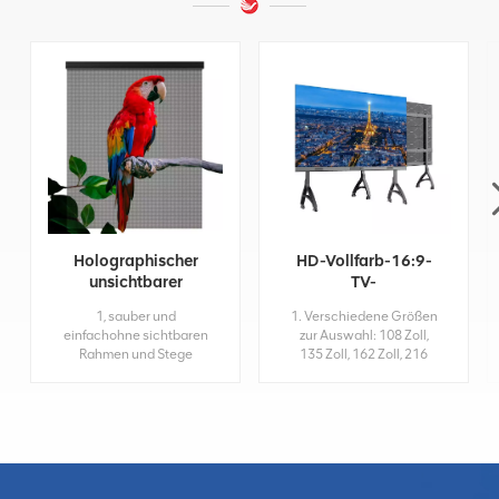
Holographischer
HD-Vollfarb-16:9-
unsichtbarer
TV-
transparenter LED-
Bildschirmplatine
1, sauber und
1. Verschiedene Größen
Bildschirm
All-in-One-4K-
einfachohne sichtbaren
zur Auswahl: 108 Zoll,
LED-Display
Rahmen und Stege
135 Zoll, 162 Zoll, 216
zwischen dem LED-
Zoll ... 2. 4K HD-
Bildschirm, die bei der
Auflösung und 3840 Hz
Befestigung auf Glas für
hohe
eine hohe visuelle
Bildwiederholfrequenz; 3.
Transparenz sorgen.2,
Multiplizieren Sie die
Superleicht,
Eingangsschnittstelle:
UltradünnDer
HDMI, USB, RJ45, WLAN