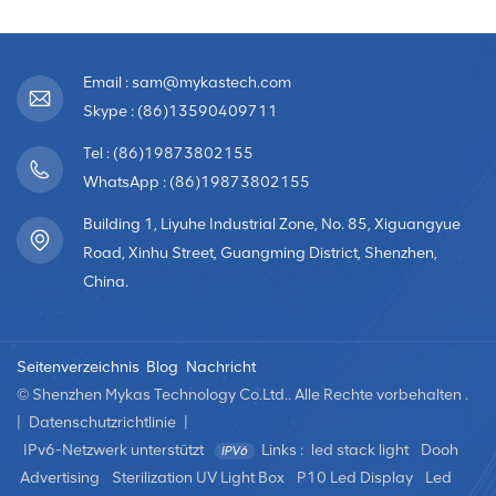
Email : sam@mykastech.com
Skype : (86)13590409711
Tel : (86)19873802155
WhatsApp : (86)19873802155
Building 1, Liyuhe Industrial Zone, No. 85, Xiguangyue
Road, Xinhu Street, Guangming District, Shenzhen,
China.
Seitenverzeichnis
Blog
Nachricht
© Shenzhen Mykas Technology Co.Ltd.. Alle Rechte vorbehalten .
|
Datenschutzrichtlinie
|
IPv6-Netzwerk unterstützt
Links :
led stack light
Dooh
Advertising
Sterilization UV Light Box
P10 Led Display
Led