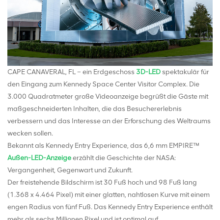
CAPE CANAVERAL, FL – ein Erdgeschoss
3D-LED
spektakulär für
den Eingang zum Kennedy Space Center Visitor Complex. Die
3.000 Quadratmeter große Videoanzeige begrüßt die Gäste mit
maßgeschneiderten Inhalten, die das Besuchererlebnis
verbessern und das Interesse an der Erforschung des Weltraums
wecken sollen.
Bekannt als Kennedy Entry Experience, das 6,6 mm EMPIRE™
Außen-LED-Anzeige
erzählt die Geschichte der NASA:
Vergangenheit, Gegenwart und Zukunft.
Der freistehende Bildschirm ist 30 Fuß hoch und 98 Fuß lang
(1.368 x 4.464 Pixel) mit einer glatten, nahtlosen Kurve mit einem
engen Radius von fünf Fuß. Das Kennedy Entry Experience enthält
mehr als sechs Millionen Pixel und ist optimal auf