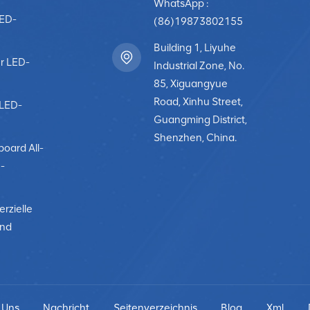
WhatsApp :
LED-
(86)19873802155
Building 1, Liyuhe
r LED-
Industrial Zone, No.
85, Xiguangyue
Road, Xinhu Street,
-LED-
Guangming District,
Shenzhen, China.
board All-
-
rzielle
und
 Uns
Nachricht
Seitenverzeichnis
Blog
Xml