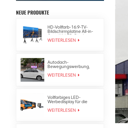
NEUE PRODUKTE
HD-Vollfarb-16:9-TV-
Bildschirmplatine All-in-
One-4K-LED-Display
WEITERLESEN
Autodach-
Bewegungswerbung,
wasserdichte, vollfarbige
Taxi-Top-LED-Anzeige für
WEITERLESEN
den Außenbereich
Vollfarbiges LED-
Werbedisplay für die
Heckscheibe des
Außenbusses
WEITERLESEN