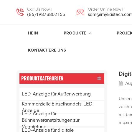
Call Us Now !
Order Online Now !
(86)19873802155
sam@mykastech.co
HEIM
PRODUKTE
PROJE
Projekte
KONTAKTIERE UNS
Digi
PRODUKTKATEGORIEN
Aug
LED-Anzeige für Außenwerbung
Unsere
Kommerzielle Einzelhandels-LED-
zeichn
Anzeige
LED-Anzeige für
mit be
Bühnenveranstaltungen zur
maxima
Vermietung
LED-Anzeige für digitale