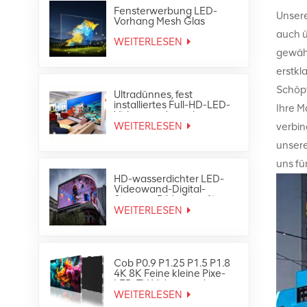
Fensterwerbung LED-
Unsere
Vorhang Mesh Glas
transparente LED-
auch ü
Anzeige
WEITERLESEN
gewähr
erstkl
Schöpf
Ultradünnes, fest
installiertes Full-HD-LED-
Ihre M
Videowandpanel-
Bildschirmdisplay für den
WEITERLESEN
verbin
Innenbereich
unsere
uns fü
HD-wasserdichter LED-
Videowand-Digital-
Signage-Bildschirm für
den Außenbereich
WEITERLESEN
Cob P0.9 P1.25 P1.5 P1.8
4K 8K Feine kleine Pixe-
LED-TV-Videowand
WEITERLESEN