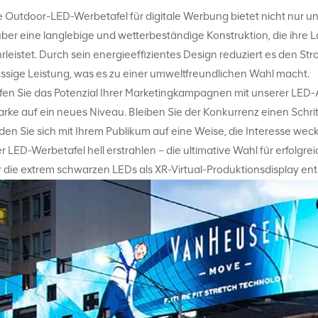
 Outdoor-LED-Werbetafel für digitale Werbung bietet nicht nur u
ber eine langlebige und wetterbeständige Konstruktion, die ihre
leistet. Durch sein energieeffizientes Design reduziert es den Str
assige Leistung, was es zu einer umweltfreundlichen Wahl macht.
en Sie das Potenzial Ihrer Marketingkampagnen mit unserer LED-
arke auf ein neues Niveau. Bleiben Sie der Konkurrenz einen Schri
den Sie sich mit Ihrem Publikum auf eine Weise, die Interesse wec
r LED-Werbetafel hell erstrahlen – die ultimative Wahl für erfolgr
r die extrem schwarzen LEDs als XR-Virtual-Produktionsdisplay e