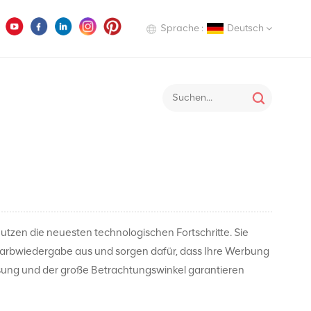
Sprache :
Deutsch
English
heim
Projekte
Digitale Werbeschilder
Deutsch
Italiano
Русский
Español
tzen die neuesten technologischen Fortschritte. Sie
 Farbwiedergabe aus und sorgen dafür, dass Ihre Werbung
ösung und der große Betrachtungswinkel garantieren