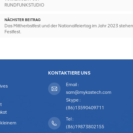
RUNDFUNKSTUDIO
NÄCHSTER BEITRAG
Das Mittherbstfest und der Nationalfeiertag im Jahr 2023 stehen
Festfest.
KONTAKTIERE UNS
Email :
ives
sam@mykastech.com
Skype :
t
(86)13590409711
akat
Tel :
 kleinem
(86)19873802155