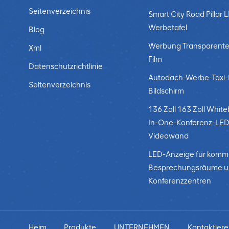
Seitenverzeichnis
Smart City Road Pillar 
Werbetafel
Blog
Werbung Transparente
Xml
Film
Datenschutzrichtlinie
Autodach-Werbe-Taxi
Seitenverzeichnis
Bildschirm
136 Zoll 163 Zoll White
In-One-Konferenz-LED
Videowand
LED-Anzeige für komme
Besprechungsräume 
Konferenzzentren
Heim
Produkte
UNTERNEHMEN
Kontaktiere