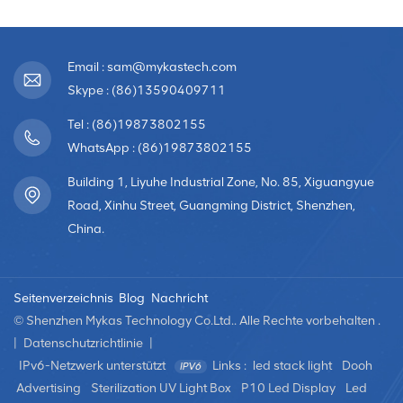
Email : sam@mykastech.com
Skype : (86)13590409711
Tel : (86)19873802155
WhatsApp : (86)19873802155
Building 1, Liyuhe Industrial Zone, No. 85, Xiguangyue
Road, Xinhu Street, Guangming District, Shenzhen,
China.
Seitenverzeichnis
Blog
Nachricht
© Shenzhen Mykas Technology Co.Ltd.. Alle Rechte vorbehalten .
|
Datenschutzrichtlinie
|
IPv6-Netzwerk unterstützt
Links :
led stack light
Dooh
Advertising
Sterilization UV Light Box
P10 Led Display
Led