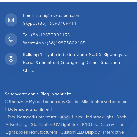
Email : sam@mykastech.com
Skype : (86)13590409711
Tel : (86)19873802155
WhatsApp : (86)19873802155
Building 1, Liyuhe Industrial Zone, No. 85, Xiguangyue
Road, Xinhu Street, Guangming District, Shenzhen,
China.
Seitenverzeichnis
Blog
Nachricht
© Shenzhen Mykas Technology Co.Ltd.. Alle Rechte vorbehalten .
|
Datenschutzrichtlinie
|
IPv6-Netzwerk unterstützt
Links :
led stack light
Dooh
Advertising
Sterilization UV Light Box
P10 Led Display
Led
Light Boxes Manufacturers
Custom LED Display
Interactive