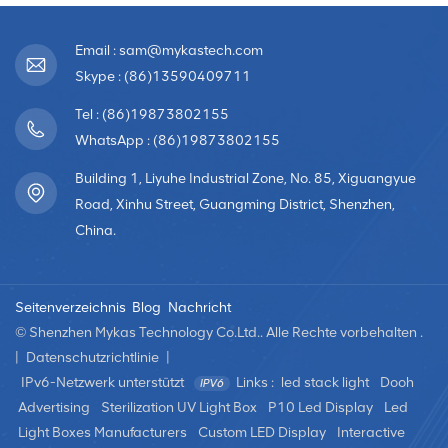
Email : sam@mykastech.com
Skype : (86)13590409711
Tel : (86)19873802155
WhatsApp : (86)19873802155
Building 1, Liyuhe Industrial Zone, No. 85, Xiguangyue
Road, Xinhu Street, Guangming District, Shenzhen,
China.
Seitenverzeichnis
Blog
Nachricht
© Shenzhen Mykas Technology Co.Ltd.. Alle Rechte vorbehalten .
|
Datenschutzrichtlinie
|
IPv6-Netzwerk unterstützt
Links :
led stack light
Dooh
Advertising
Sterilization UV Light Box
P10 Led Display
Led
Light Boxes Manufacturers
Custom LED Display
Interactive