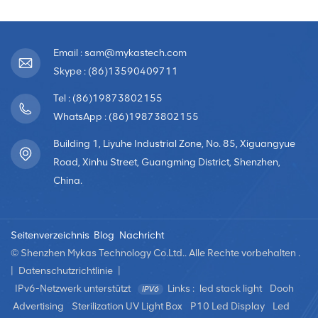
Email : sam@mykastech.com
Skype : (86)13590409711
Tel : (86)19873802155
WhatsApp : (86)19873802155
Building 1, Liyuhe Industrial Zone, No. 85, Xiguangyue
Road, Xinhu Street, Guangming District, Shenzhen,
China.
Seitenverzeichnis
Blog
Nachricht
© Shenzhen Mykas Technology Co.Ltd.. Alle Rechte vorbehalten .
|
Datenschutzrichtlinie
|
IPv6-Netzwerk unterstützt
Links :
led stack light
Dooh
Advertising
Sterilization UV Light Box
P10 Led Display
Led