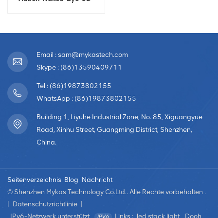
Display
Email : sam@mykastech.com
Skype : (86)13590409711
Tel : (86)19873802155
WhatsApp : (86)19873802155
Building 1, Liyuhe Industrial Zone, No. 85, Xiguangyue
Road, Xinhu Street, Guangming District, Shenzhen,
China.
Seitenverzeichnis
Blog
Nachricht
© Shenzhen Mykas Technology Co.Ltd.. Alle Rechte vorbehalten .
|
Datenschutzrichtlinie
|
IPv6-Netzwerk unterstützt
Links :
led stack light
Dooh