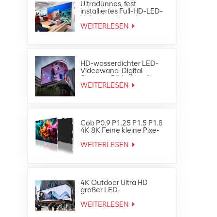
Ultradünnes, fest
installiertes Full-HD-LED-
Videowandpanel-
Bildschirmdisplay für den
WEITERLESEN
Innenbereich
HD-wasserdichter LED-
Videowand-Digital-
Signage-Bildschirm für
den Außenbereich
WEITERLESEN
Cob P0.9 P1.25 P1.5 P1.8
4K 8K Feine kleine Pixe-
LED-TV-Videowand
WEITERLESEN
4K Outdoor Ultra HD
großer LED-
Werbebildschirm
WEITERLESEN