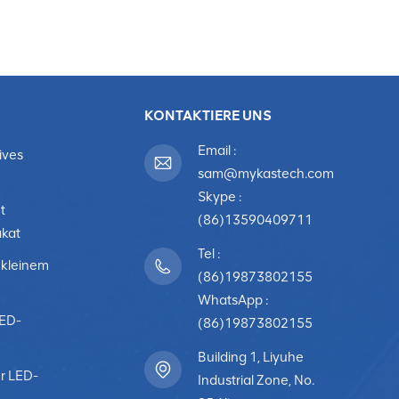
KONTAKTIERE UNS
Email :
ives
sam@mykastech.com
Skype :
t
(86)13590409711
akat
Tel :
 kleinem
(86)19873802155
WhatsApp :
LED-
(86)19873802155
Building 1, Liyuhe
r LED-
Industrial Zone, No.