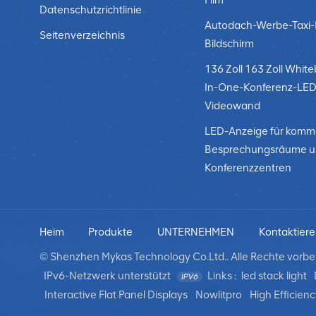
Film
Datenschutzrichtlinie
Autodach-Werbe-Taxi
Seitenverzeichnis
Bildschirm
136 Zoll 163 Zoll White
In-One-Konferenz-LED
Videowand
LED-Anzeige für komme
Besprechungsräume 
Konferenzzentren
Heim
Produkte
UNTERNEHMEN
Kontaktiere
© Shenzhen Mykas Technology Co.Ltd.. Alle Rechte vorbeh
IPv6-Netzwerk unterstützt
Links :
led stack light
Interactive Flat Panel Displays
Nowlitpro
High Efficienc