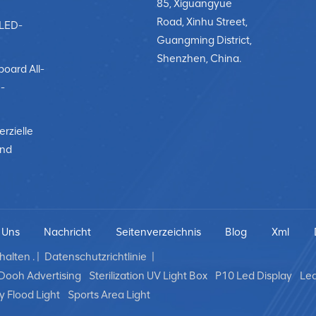
85, Xiguangyue
Road, Xinhu Street,
-LED-
Guangming District,
Shenzhen, China.
board All-
-
rzielle
und
 Uns
Nachricht
Seitenverzeichnis
Blog
Xml
alten . |
Datenschutzrichtlinie
|
Dooh Advertising
Sterilization UV Light Box
P10 Led Display
Led
y Flood Light
Sports Area Light