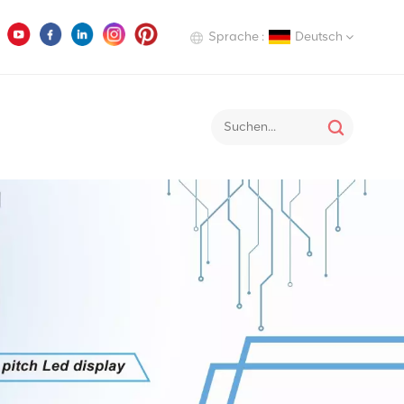
Sprache :
Deutsch
English
Deutsch
Italiano
Русский
Español