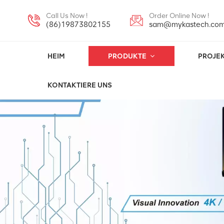
Call Us Now !
Order Online Now !
(86)19873802155
sam@mykastech.co
HEIM
PRODUKTE
PROJE
KONTAKTIERE UNS