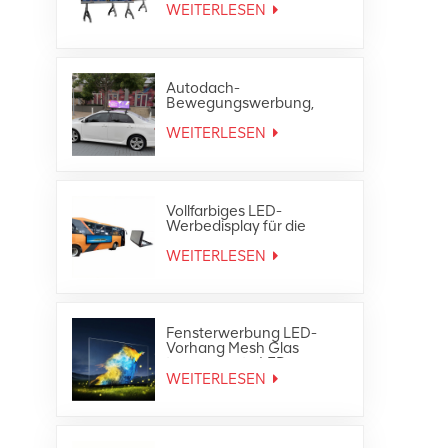
WEITERLESEN
Autodach-
Bewegungswerbung,
wasserdichte, vollfarbige
Taxi-Top-LED-Anzeige für
WEITERLESEN
den Außenbereich
Vollfarbiges LED-
Werbedisplay für die
Heckscheibe des
Außenbusses
WEITERLESEN
Fensterwerbung LED-
Vorhang Mesh Glas
transparente LED-
Anzeige
WEITERLESEN