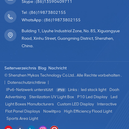
anzeigen, was sie ideal für Werbekampagnen macht. Sie
Skype : (86)13590409711
werden für Digital Signage in Einkaufszentren,
Tel : (86)19873802155
Einzelhandelsgeschäften, Flughäfen, Bahnhöfen und
WhatsApp : (86)19873802155
anderen öffentlichen Räumen eingesetzt
Werbebotschaften, Produktinformationen und
Building 1, Liyuhe Industrial Zone, No. 85, Xiguangyue
Markenwerbung anzeigen. 2. Sportarenen und Stadien:
Road, Xinhu Street, Guangming District, Shenzhen,
LED-Bildschirme werden häufig in Sportarenen und
China.
Stadien eingesetzt, um Live-Video-Feeds, Anzeigetafeln,
sofortige Wiederholungen und Spielerstatistiken
bereitzustellen. Sie verbessern das Zuschauererlebnis
Seitenverzeichnis
Blog
Nachricht
und liefern Echtzeitinformationen bei
© Shenzhen Mykas Technology Co.Ltd.. Alle Rechte vorbehalten .
Sportveranstaltungen. 3. Unterhaltungsveranstaltungen:
|
Datenschutzrichtlinie
|
LED-Bildschirme spielen eine entscheidende Rolle bei
IPv6-Netzwerk unterstützt
Links :
led stack light
Dooh
Konzerten, Musikfestivals und anderen Live-
Advertising
Sterilization UV Light Box
P10 Led Display
Led
Unterhaltungsveranstaltungen. Sie werden als
Light Boxes Manufacturers
Custom LED Display
Interactive
großformatige Videowände oder Hintergrundbildschirme
Flat Panel Displays
Nowlitpro
High Efficiency Flood Light
verwendet, die Bilder, Live-Feeds, vorab aufgezeichnete
Videos und Animationen präsentieren, um das Publikum
Sports Area Light
zu fesseln. 4. Outdoor-Events und Festivals: LED-