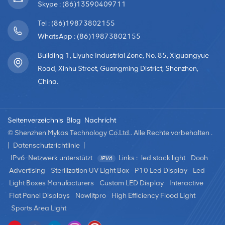
Skype : (86)13590409711
Tel : (86)19873802155
WhatsApp : (86)19873802155
Building 1, Liyuhe Industrial Zone, No. 85, Xiguangyue
Road, Xinhu Street, Guangming District, Shenzhen,
China.
Seitenverzeichnis
Blog
Nachricht
© Shenzhen Mykas Technology Co.Ltd.. Alle Rechte vorbehalten .
|
Datenschutzrichtlinie
|
IPv6-Netzwerk unterstützt
Links :
led stack light
Dooh
Advertising
Sterilization UV Light Box
P10 Led Display
Led
Light Boxes Manufacturers
Custom LED Display
Interactive
Flat Panel Displays
Nowlitpro
High Efficiency Flood Light
Sports Area Light