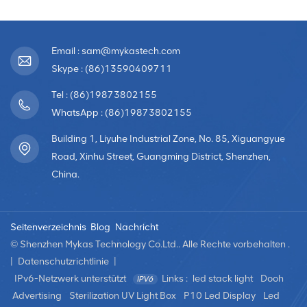
Email : sam@mykastech.com
Skype : (86)13590409711
Tel : (86)19873802155
WhatsApp : (86)19873802155
Building 1, Liyuhe Industrial Zone, No. 85, Xiguangyue
Road, Xinhu Street, Guangming District, Shenzhen,
China.
Seitenverzeichnis
Blog
Nachricht
© Shenzhen Mykas Technology Co.Ltd.. Alle Rechte vorbehalten .
|
Datenschutzrichtlinie
|
IPv6-Netzwerk unterstützt
Links :
led stack light
Dooh
Advertising
Sterilization UV Light Box
P10 Led Display
Led