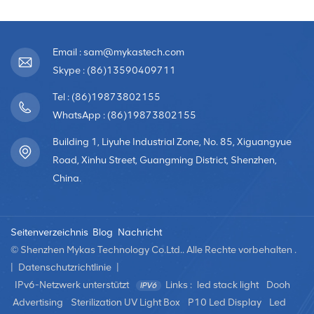
Email : sam@mykastech.com
Skype : (86)13590409711
Tel : (86)19873802155
WhatsApp : (86)19873802155
Building 1, Liyuhe Industrial Zone, No. 85, Xiguangyue
Road, Xinhu Street, Guangming District, Shenzhen,
China.
Seitenverzeichnis
Blog
Nachricht
© Shenzhen Mykas Technology Co.Ltd.. Alle Rechte vorbehalten .
|
Datenschutzrichtlinie
|
IPv6-Netzwerk unterstützt
Links :
led stack light
Dooh
Advertising
Sterilization UV Light Box
P10 Led Display
Led