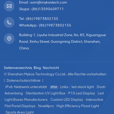
Hintergrund eines Bankettsaals wünschen, messen Sie
Email : sam@mykastech.com
den Abstand zwischen der Installationsposition und dem
Skype : (86)13590409711
Publikum in der ersten Reihe.Um das richtige Modell für
Tel : (86)19873802155
eine Vollfarbe auszuwählen Elektronische LED-
AnzeigeBerücksichtigen Sie verschiedene Faktoren wie
WhatsApp : (86)19873802155
den Zweck des Bildschirms, das Seitenverhältnis, die
Building 1, Liyuhe Industrial Zone, No. 85, Xiguangyue
Anforderungen an die Inhaltswiedergabe, den
Road, Xinhu Street, Guangming District, Shenzhen,
Betrachtungsabstand und das Budget. Im
China.
Zusammenhang mit Vollfarbige LED-Anzeigen:• Der
Buchstabe „P“ in Modellen wie P4 oder P10 steht für den
Pixelabstand und bezieht sich auf den Abstand zwischen
Seitenverzeichnis
Blog
Nachricht
zwei benachbarten Pixeln. Ein kleinerer Pixelabstand (z. B.
P4 beträgt 4 mm, P10 beträgt 10 mm) weist auf eine
© Shenzhen Mykas Technology Co.Ltd.. Alle Rechte vorbehalten .
höhere Auflösung und Klarheit hin; Daher sind kleinere
|
Datenschutzrichtlinie
|
Stellplätze mit einem höheren Preis
IPv6-Netzwerk unterstützt
Links :
led stack light
Dooh
verbunden.Pixeldichte: Unterschiedliche Pixelabstände
Advertising
Sterilization UV Light Box
P10 Led Display
Led
führen zu unterschiedlichen Pixeldichten pro
Light Boxes Manufacturers
Custom LED Display
Interactive
Quadratmeter. Beispielsweise bietet P3 111.111 Pixel
Flat Panel Displays
Nowlitpro
High Efficiency Flood Light
pro Quadratmeter, P4 62.500, P5 40.000, P6 27.777,
Sports Area Light