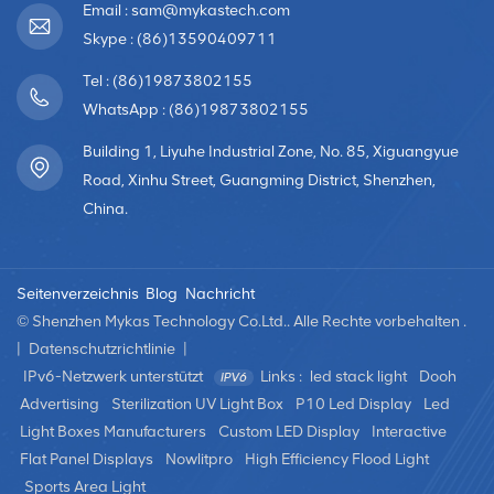
Hintergrund eines Bankettsaals wünschen, messen Sie
Email : sam@mykastech.com
den Abstand zwischen der Installationsposition und dem
Skype : (86)13590409711
Publikum in der ersten Reihe.Um das richtige Modell für
Tel : (86)19873802155
eine Vollfarbe auszuwählen Elektronische LED-
AnzeigeBerücksichtigen Sie verschiedene Faktoren wie
WhatsApp : (86)19873802155
den Zweck des Bildschirms, das Seitenverhältnis, die
Building 1, Liyuhe Industrial Zone, No. 85, Xiguangyue
Anforderungen an die Inhaltswiedergabe, den
Road, Xinhu Street, Guangming District, Shenzhen,
Betrachtungsabstand und das Budget. Im
China.
Zusammenhang mit Vollfarbige LED-Anzeigen:• Der
Buchstabe „P“ in Modellen wie P4 oder P10 steht für den
Pixelabstand und bezieht sich auf den Abstand zwischen
Seitenverzeichnis
Blog
Nachricht
zwei benachbarten Pixeln. Ein kleinerer Pixelabstand (z. B.
P4 beträgt 4 mm, P10 beträgt 10 mm) weist auf eine
© Shenzhen Mykas Technology Co.Ltd.. Alle Rechte vorbehalten .
höhere Auflösung und Klarheit hin; Daher sind kleinere
|
Datenschutzrichtlinie
|
Stellplätze mit einem höheren Preis
IPv6-Netzwerk unterstützt
Links :
led stack light
Dooh
verbunden.Pixeldichte: Unterschiedliche Pixelabstände
Advertising
Sterilization UV Light Box
P10 Led Display
Led
führen zu unterschiedlichen Pixeldichten pro
Light Boxes Manufacturers
Custom LED Display
Interactive
Quadratmeter. Beispielsweise bietet P3 111.111 Pixel
Flat Panel Displays
Nowlitpro
High Efficiency Flood Light
pro Quadratmeter, P4 62.500, P5 40.000, P6 27.777,
Sports Area Light