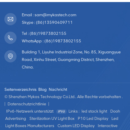
Email : sam@mykastech.com
Skype : (86)13590409711
Tel : (86)19873802155
WhatsApp : (86)19873802155
Building 1, Liyuhe Industrial Zone, No. 85, Xiguangyue
Road, Xinhu Street, Guangming District, Shenzhen,
China.
Seitenverzeichnis
Blog
Nachricht
© Shenzhen Mykas Technology Co.Ltd.. Alle Rechte vorbehalten .
|
Datenschutzrichtlinie
|
IPv6-Netzwerk unterstützt
Links :
led stack light
Dooh
Advertising
Sterilization UV Light Box
P10 Led Display
Led
Light Boxes Manufacturers
Custom LED Display
Interactive