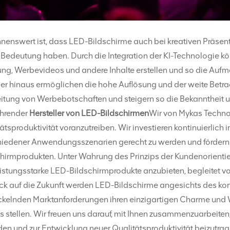
nenswert ist, dass LED-Bildschirme auch bei kreativen Präsen
 Bedeutung haben. Durch die Integration der KI-Technologie k
g, Werbevideos und andere Inhalte erstellen und so die Aufme
er hinaus ermöglichen die hohe Auflösung und der weite Betr
itung von Werbebotschaften und steigern so die Bekanntheit u
ührender
Hersteller von LED-Bildschirmen
Wir von Mykas Technol
ätsproduktivität voranzutreiben. Wir investieren kontinuierli
hiedener Anwendungsszenarien gerecht zu werden und fördern
hirmprodukten. Unter Wahrung des Prinzips der Kundenorientier
eistungsstarke LED-Bildschirmprodukte anzubieten, begleitet 
ick auf die Zukunft werden LED-Bildschirme angesichts des kon
ckelnden Marktanforderungen ihren einzigartigen Charme und W
s stellen. Wir freuen uns darauf, mit Ihnen zusammenzuarbeit
en und zur Entwicklung neuer Qualitätsproduktivität beizutrag