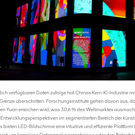
lich verfügbaren Daten zufolge hat Chinas Kern-KI-Industrie m
Grenze überschritten. Forschungsinstitute gehen davon aus, d
nen Yuan erreichen wird, was 30,6 % des Weltmarktes ausmacht.
Entwicklungsperspektiven im segmentierten Bereich der künstli
s bieten LED-Bildschirme eine intuitive und effiziente Plattform
 sich um komplexe Datenanalyseergebnisse oder den Betriebss