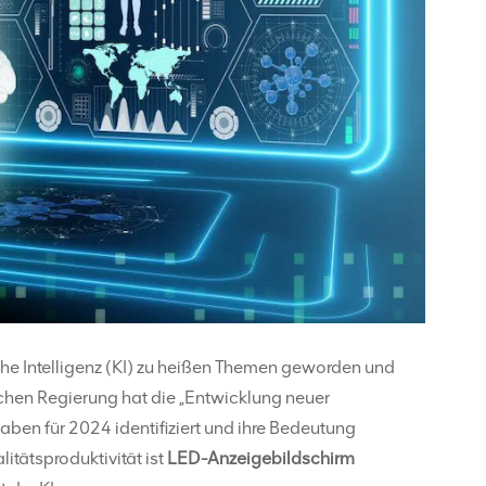
liche Intelligenz (KI) zu heißen Themen geworden und
chen Regierung hat die „Entwicklung neuer
gaben für 2024 identifiziert und ihre Bedeutung
itätsproduktivität ist
LED-Anzeigebildschirm