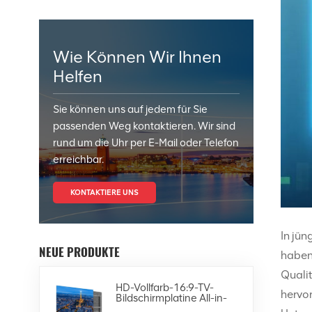
Wie Können Wir Ihnen
Helfen
Sie können uns auf jedem für Sie
passenden Weg kontaktieren. Wir sind
rund um die Uhr per E-Mail oder Telefon
erreichbar.
KONTAKTIERE UNS
In jün
NEUE PRODUKTE
haben
Qualit
HD-Vollfarb-16:9-TV-
hervor
Bildschirmplatine All-in-
One-4K-LED-Display