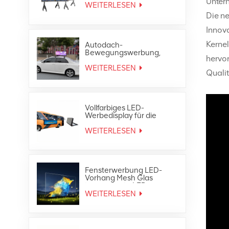
Unter
WEITERLESEN
Die ne
Innova
Kernel
Autodach-
Bewegungswerbung,
hervo
wasserdichte, vollfarbige
Taxi-Top-LED-Anzeige für
WEITERLESEN
Qualit
den Außenbereich
Vollfarbiges LED-
Werbedisplay für die
Heckscheibe des
Außenbusses
WEITERLESEN
Fensterwerbung LED-
Vorhang Mesh Glas
transparente LED-
Anzeige
WEITERLESEN