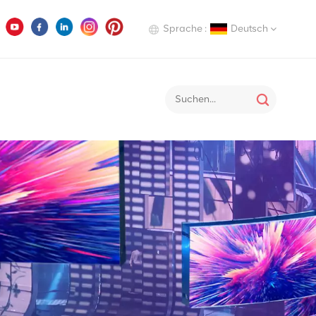
Sprache :
Deutsch
English
Deutsch
Italiano
Русский
Español