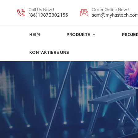
Call Us Now !
Order Online Now !
(86)19873802155
sam@mykastech.co
HEIM
PRODUKTE
PROJE
KONTAKTIERE UNS