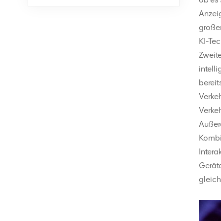
Anzei
großen
KI-Tec
Zweit
intel
berei
Verkeh
Verkeh
Auße
Kombi
Intera
Geräte
gleic