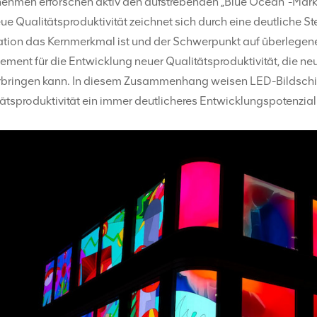
nehmen erforschen aktiv den aufstrebenden „Blue Ocean“-Markt
ue Qualitätsproduktivität zeichnet sich durch eine deutliche 
tion das Kernmerkmal ist und der Schwerpunkt auf überlegener
ement für die Entwicklung neuer Qualitätsproduktivität, die n
rbringen kann. In diesem Zusammenhang weisen LED-Bildschirm
ätsproduktivität ein immer deutlicheres Entwicklungspotenzial