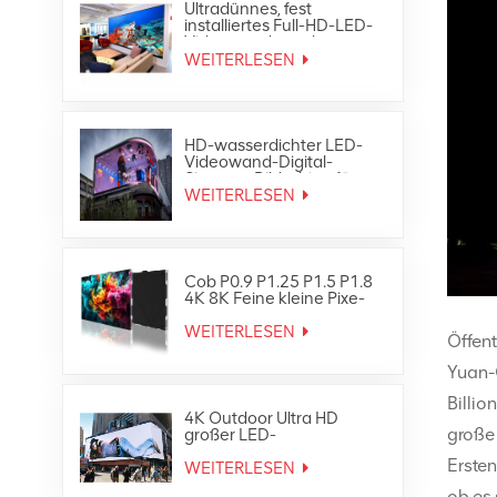
Ultradünnes, fest
installiertes Full-HD-LED-
Videowandpanel-
Bildschirmdisplay für den
WEITERLESEN
Innenbereich
HD-wasserdichter LED-
Videowand-Digital-
Signage-Bildschirm für
den Außenbereich
WEITERLESEN
Cob P0.9 P1.25 P1.5 P1.8
4K 8K Feine kleine Pixe-
LED-TV-Videowand
WEITERLESEN
Öffent
Yuan-
Billio
4K Outdoor Ultra HD
große 
großer LED-
Werbebildschirm
Ersten
WEITERLESEN
ob es