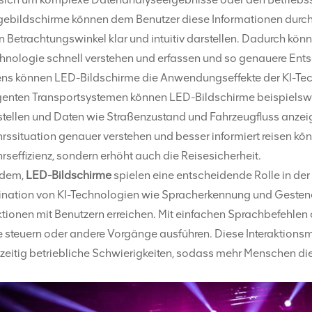
gebildschirme können dem Benutzer diese Informationen durch 
 Betrachtungswinkel klar und intuitiv darstellen. Dadurch kö
hnologie schnell verstehen und erfassen und so genauere Ents
ens können LED-Bildschirme die Anwendungseffekte der KI-Tech
ligenten Transportsystemen können LED-Bildschirme beispielsw
tstellen und Daten wie Straßenzustand und Fahrzeugfluss anze
rssituation genauer verstehen und besser informiert reisen kö
rseffizienz, sondern erhöht auch die Reisesicherheit.
rdem,
LED-Bildschirme
spielen eine entscheidende Rolle in der
nation von KI-Technologien wie Spracherkennung und Gesten
ktionen mit Benutzern erreichen. Mit einfachen Sprachbefehle
 steuern oder andere Vorgänge ausführen. Diese Interaktionsm
hzeitig betriebliche Schwierigkeiten, sodass mehr Menschen di