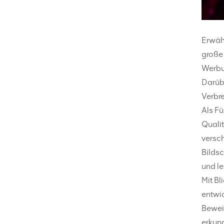
Erwäh
große
Werbun
Darüb
Verbre
Als F
Qualit
versc
Bildsc
und l
Mit Bl
entwi
Bewei
erkund