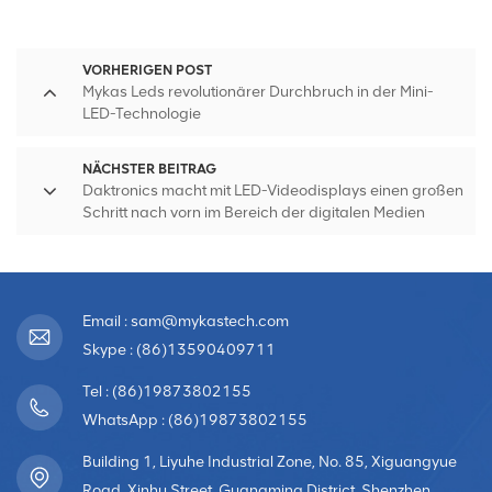
VORHERIGEN POST
Mykas Leds revolutionärer Durchbruch in der Mini-
LED-Technologie
NÄCHSTER BEITRAG
Daktronics macht mit LED-Videodisplays einen großen
Schritt nach vorn im Bereich der digitalen Medien
Email : sam@mykastech.com
Skype : (86)13590409711
Tel : (86)19873802155
WhatsApp : (86)19873802155
Building 1, Liyuhe Industrial Zone, No. 85, Xiguangyue
Road, Xinhu Street, Guangming District, Shenzhen,