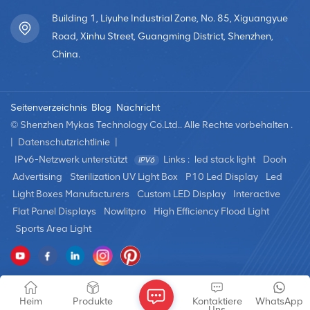
Building 1, Liyuhe Industrial Zone, No. 85, Xiguangyue
Road, Xinhu Street, Guangming District, Shenzhen,
China.
Seitenverzeichnis
Blog
Nachricht
© Shenzhen Mykas Technology Co.Ltd.. Alle Rechte vorbehalten .
|
Datenschutzrichtlinie
|
IPv6-Netzwerk unterstützt
Links :
led stack light
Dooh
Advertising
Sterilization UV Light Box
P10 Led Display
Led
Light Boxes Manufacturers
Custom LED Display
Interactive
Flat Panel Displays
Nowlitpro
High Efficiency Flood Light
Sports Area Light
Heim
Produkte
Kontaktiere
WhatsApp
Uns