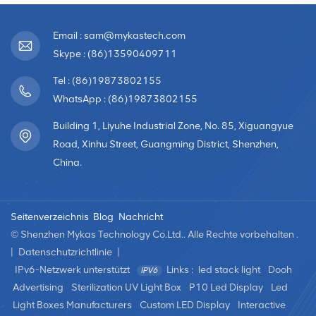
Email : sam@mykastech.com
Skype : (86)13590409711
Tel : (86)19873802155
WhatsApp : (86)19873802155
Building 1, Liyuhe Industrial Zone, No. 85, Xiguangyue
Road, Xinhu Street, Guangming District, Shenzhen,
China.
Seitenverzeichnis
Blog
Nachricht
© Shenzhen Mykas Technology Co.Ltd.. Alle Rechte vorbehalten .
|
Datenschutzrichtlinie
|
IPv6-Netzwerk unterstützt
Links :
led stack light
Dooh
Advertising
Sterilization UV Light Box
P10 Led Display
Led
Light Boxes Manufacturers
Custom LED Display
Interactive