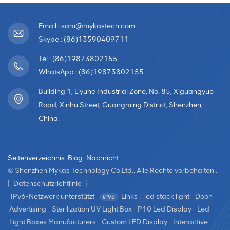
Email : sam@mykastech.com
Skype : (86)13590409711
Tel : (86)19873802155
WhatsApp : (86)19873802155
Building 1, Liyuhe Industrial Zone, No. 85, Xiguangyue
Road, Xinhu Street, Guangming District, Shenzhen,
China.
Seitenverzeichnis
Blog
Nachricht
© Shenzhen Mykas Technology Co.Ltd.. Alle Rechte vorbehalten .
|
Datenschutzrichtlinie
|
IPv6-Netzwerk unterstützt
Links :
led stack light
Dooh
Advertising
Sterilization UV Light Box
P10 Led Display
Led
Light Boxes Manufacturers
Custom LED Display
Interactive