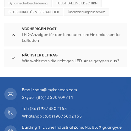
Dynamische Beschilderung
FULL-HD-LED-BILDSCHIRM
BILDSCHIRM FÜR VERBRAUCHER
Überwachungsbildschirm
VORHERIGEN POST
LED-Anzeigen für den Innenbereich: Ein umfassender
Leitfaden
NÄCHSTER BEITRAG
Wie wählt man die richtigen LED-Anzeigetypen aus?
Email : sam@mykastech.com
Skype : (86)13590409711
Tel : (86)19873802155
WhatsApp : (86)19873802155
Building 1, Liyuhe Industrial Zone, No. 85, Xiguangyue