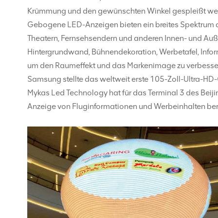
Krümmung und den gewünschten Winkel gespleißt we
Gebogene LED-Anzeigen bieten ein breites Spektrum an
Theatern, Fernsehsendern und anderen Innen- und Auß
Hintergrundwand, Bühnendekoration, Werbetafel, Info
um den Raumeffekt und das Markenimage zu verbesser
Samsung stellte das weltweit erste 105-Zoll-Ultra-HD
Mykas Led Technology hat für das Terminal 3 des Beijin
Anzeige von Fluginformationen und Werbeinhalten berei