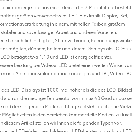
dschirmanzeige, die aus einer kleinen LED-Modulplatte besteht
ormationsgeräten verwendet wird. LED-Elektronik-Display-Set,
formationsverarbeitung in einem, mit hellen Farben, großem
stabiler und zuverlässiger Arbeit und anderen Vorteilen.
ile hinsichtlich Helligkeit, Stromverbrauch, Betrachtungswinke
t es möglich, dünnere, hellere und klarere Displays als LCDS zu
LCD beträgt etwa 1:10 und LED ist energieeffizienter.
ssere Leistung bei Videos. LED bietet einen weiten Winkel von
ildern und Animationsinformationen anzeigen und TV-, Video-, V
 des LED-Displays ist 1000-mal höher als die des LCD-Bildsc
nd sich an die niedrige Temperatur von minus 40 Grad anpasse
 und der steigenden Marktnachfrage entsteht auch eine Vielz
 Möglichkeiten in den Bereichen kommerzielle Medien, kulturel
n diesem Artikel stellen wir Ihnen die folgenden Typen vor:
zeige, LED-Videobeschilderung, LED-Leistenbildschirm, LED