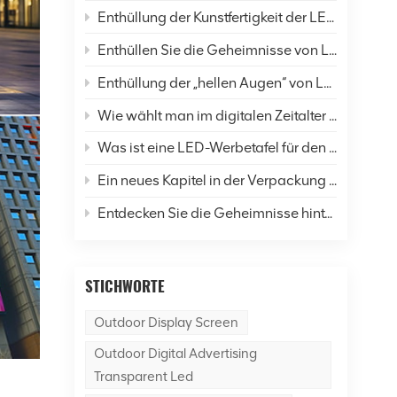
Enthüllung der Kunstfertigkeit der LED-Display-Verkapselung: Eine umfassende Analyse von sechs gängigen Techniken und Zukunftsaussichten
Enthüllen Sie die Geheimnisse von LED-Bildschirmen: Wie verändern sie unser Leben und die Welt?
Enthüllung der „hellen Augen“ von LED-Anzeigen: Eine umfassende Analyse der Auflösung
Wie wählt man im digitalen Zeitalter LED-Anzeigen richtig aus?
Was ist eine LED-Werbetafel für den Außenbereich?
Ein neues Kapitel in der Verpackung von LED-Displays: Was ist der Unterschied zwischen SMD- und COB-Technologie?
Entdecken Sie die Geheimnisse hinter dem Dancer of Led Display Screen
STICHWORTE
Outdoor Display Screen
Outdoor Digital Advertising
Transparent Led