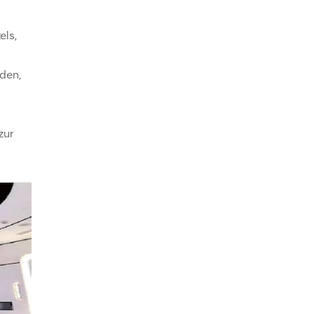
els,
den,
zur