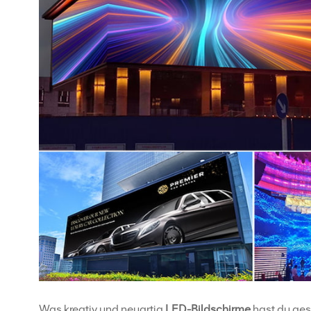
Was kreativ und neuartig
LED-Bildschirme
hast du ge