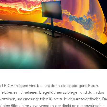
 LED-Anzeigen: Eine besteht darin, eine gebogene Box zu
le Ebene mit mehreren Biegeflächen zu biegen und dann das
atzieren, um eine ungefähre Kurve zu bilden Anzeigefläche; Di
exiblen Bildschirm zu verwenden, der direkt an die gewünschte