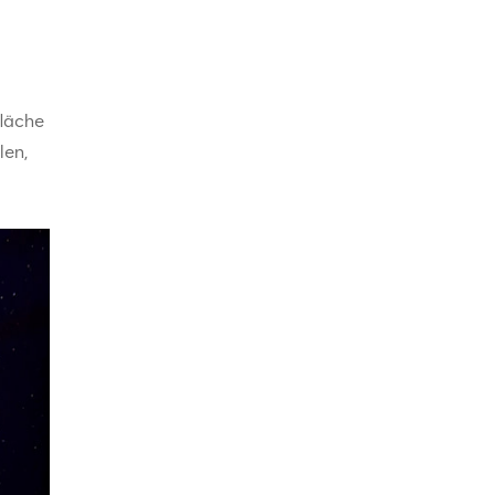
fläche
len,