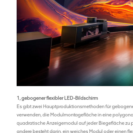
1, gebogener flexibler LED-Bildschirm
Es gibt zwei Hauptproduktionsmethoden für gebogene
verwenden, die Modulmontagefläche in eine polygona
quadratische Anzeigemodul auf jeder Biegefläche zu pl
andere besteht darin, ein weiches Modul oder einen fl