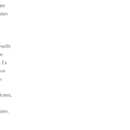
tet
 den
eißt,
ie
. Es
aus
u
otels,
den,