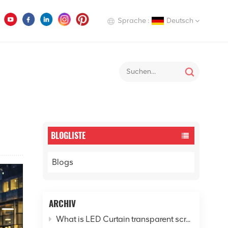
Sprache :
Deutsch
English
play verrät: Wie verändert der LED-Bildschirm unser Leben und die Welt?
Deutsch
Italiano
Русский
BLOGLISTE
Español
Blogs
ARCHIV
What is LED Curtain transparent screen? - Explore the new horizon of digital cities