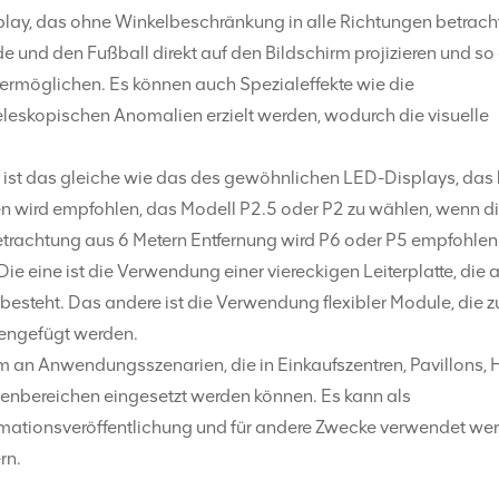
play, das ohne Winkelbeschränkung in alle Richtungen betrach
e und den Fußball direkt auf den Bildschirm projizieren und so
ermöglichen. Es können auch Spezialeffekte wie die
eleskopischen Anomalien erzielt werden, wodurch die visuelle
st das gleiche wie das des gewöhnlichen LED-Displays, das h
 wird empfohlen, das Modell P2.5 oder P2 zu wählen, wenn d
Betrachtung aus 6 Metern Entfernung wird P6 oder P5 empfohlen
 eine ist die Verwendung einer viereckigen Leiterplatte, die 
steht. Das andere ist die Verwendung flexibler Module, die z
engefügt werden.
m an Anwendungsszenarien, die in Einkaufszentren, Pavillons, H
enbereichen eingesetzt werden können. Es kann als
rmationsveröffentlichung und für andere Zwecke verwendet wer
rn.