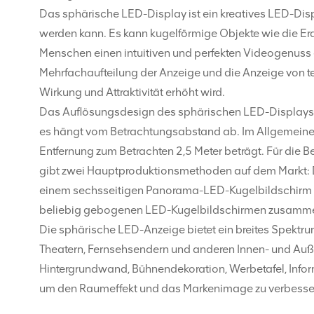
Das sphärische LED-Display ist ein kreatives LED-Dis
werden kann. Es kann kugelförmige Objekte wie die Erd
Menschen einen intuitiven und perfekten Videogenuss 
Mehrfachaufteilung der Anzeige und die Anzeige von t
Wirkung und Attraktivität erhöht wird.
Das Auflösungsdesign des sphärischen LED-Displays i
es hängt vom Betrachtungsabstand ab. Im Allgemeinen
Entfernung zum Betrachten 2,5 Meter beträgt. Für die 
gibt zwei Hauptproduktionsmethoden auf dem Markt: Die
einem sechsseitigen Panorama-LED-Kugelbildschirm be
beliebig gebogenen LED-Kugelbildschirmen zusamm
Die sphärische LED-Anzeige bietet ein breites Spektru
Theatern, Fernsehsendern und anderen Innen- und Auß
Hintergrundwand, Bühnendekoration, Werbetafel, Info
um den Raumeffekt und das Markenimage zu verbesse