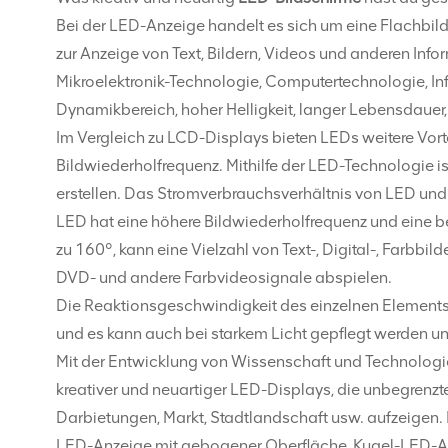
Bei der LED-Anzeige handelt es sich um eine Flachbil
zur Anzeige von Text, Bildern, Videos und anderen Inf
Mikroelektronik-Technologie, Computertechnologie, In
Dynamikbereich, hoher Helligkeit, langer Lebensdauer, 
Im Vergleich zu LCD-Displays bieten LEDs weitere Vorte
Bildwiederholfrequenz. Mithilfe der LED-Technologie is
erstellen. Das Stromverbrauchsverhältnis von LED und 
LED hat eine höhere Bildwiederholfrequenz und eine be
zu 160°, kann eine Vielzahl von Text-, Digital-, Farbb
DVD- und andere Farbvideosignale abspielen.
Die Reaktionsgeschwindigkeit des einzelnen Elements
und es kann auch bei starkem Licht gepflegt werden u
Mit der Entwicklung von Wissenschaft und Technologie
kreativer und neuartiger LED-Displays, die unbegrenzte
Darbietungen, Markt, Stadtlandschaft usw. aufzeigen. I
LED-Anzeige mit gebogener Oberfläche, Kugel-LED-An