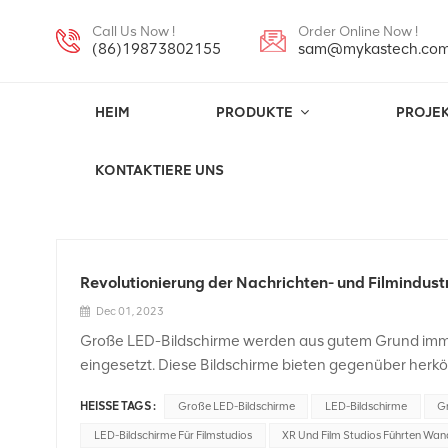
Call Us Now !
Order Online Now !
(86)19873802155
sam@mykastech.co
HEIM
PRODUKTE
PROJE
LED-Bildschirme
KONTAKTIERE UNS
Revolutionierung der Nachrichten- und Filmindust
Dec 01, 2023
Große LED-Bildschirme werden aus gutem Grund immer
eingesetzt. Diese Bildschirme bieten gegenüber herkö
wie z. B. eine verbesserte Bildqualität, Flexibilität un
HEISSE TAGS :
Große LED-Bildschirme
LED-Bildschirme
G
Studioproduktionen hat die Nachrichten- und Filmbranc
das visuelle Storytelling verbessern, die Produktionsef
LED-Bildschirme Für Filmstudios
XR Und Film Studios Führten Wa