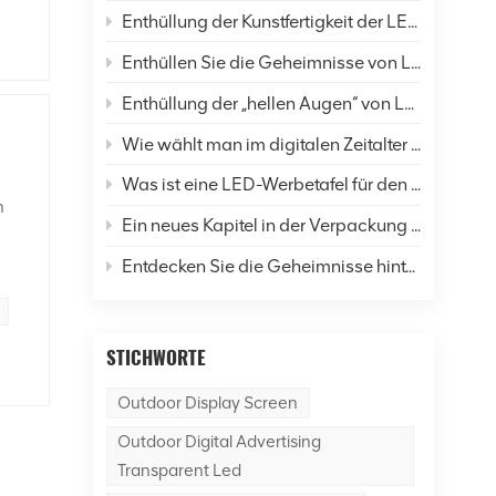
Enthüllung der Kunstfertigkeit der LED-Display-Verkapselung: Eine umfassende Analyse von sechs gängigen Techniken und Zukunftsaussichten
.
Enthüllen Sie die Geheimnisse von LED-Bildschirmen: Wie verändern sie unser Leben und die Welt?
in
Enthüllung der „hellen Augen“ von LED-Anzeigen: Eine umfassende Analyse der Auflösung
Wie wählt man im digitalen Zeitalter LED-Anzeigen richtig aus?
ird
Was ist eine LED-Werbetafel für den Außenbereich?
n
Ein neues Kapitel in der Verpackung von LED-Displays: Was ist der Unterschied zwischen SMD- und COB-Technologie?
Entdecken Sie die Geheimnisse hinter dem Dancer of Led Display Screen
o
is,
STICHWORTE
er-
Outdoor Display Screen
u
 In
Outdoor Digital Advertising
Transparent Led
en