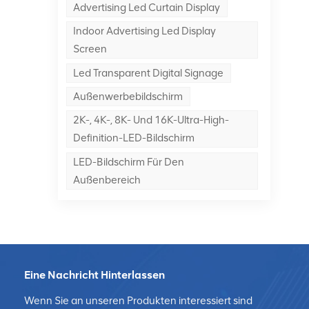
Advertising Led Curtain Display
d
s
Indoor Advertising Led Display
Screen
ren
Led Transparent Digital Signage
Außenwerbebildschirm
en,
en
2K-, 4K-, 8K- Und 16K-Ultra-High-
hre
Definition-LED-Bildschirm
s,
LED-Bildschirm Für Den
Außenbereich
en:
 zu
Eine Nachricht Hinterlassen
nd
Wenn Sie an unseren Produkten interessiert sind