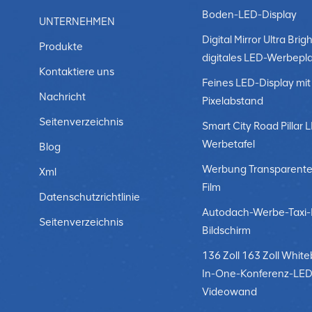
Industrieausbildung:Fließbandsimulationen: Immersive
Boden-LED-Display
UNTERNEHMEN
komplexe Aufgaben am Fließband, Reduzierung von Fehl
Digital Mirror Ultra Brigh
Realität an LED-Anzeigen wird für Sicherheitsschulung
Produkte
Situationen zu erleben und zu lernen, wie sie damit u
digitales LED-Werbepl
Kontaktiere uns
Displays werden für Missionsplanung und Simulationen 
Feines LED-Display mit
Trainingsszenarien.Situationsbewusstsein: Immersive
Nachricht
Pixelabstand
Verteidigungsanwendungen und verbessern die Entschei
Seitenverzeichnis
immersive LED-Anzeigen treibt weiterhin branchenübe
Smart City Road Pillar 
Benutzer einzubeziehen, zu schulen und zu unterhalten
Werbetafel
Blog
mehr Anwendungen in verschiedenen Bereichen ent
Werbung Transparente
Xml
Film
Datenschutzrichtlinie
Autodach-Werbe-Taxi
Seitenverzeichnis
Bildschirm
136 Zoll 163 Zoll White
In-One-Konferenz-LED
Videowand