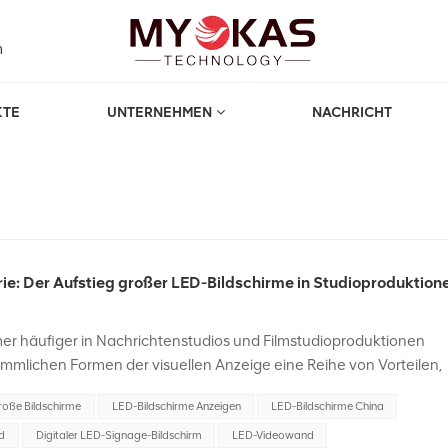
m
KTE
UNTERNEHMEN
NACHRICHT
rie: Der Aufstieg großer LED-Bildschirme in Studioproduktion
 häufiger in Nachrichtenstudios und Filmstudioproduktionen
mmlichen Formen der visuellen Anzeige eine Reihe von Vorteilen,
d Kosteneffizienz.Die Integration großer LED-Bildschirme in
roße Bildschirme
LED-Bildschirme Anzeigen
LED-Bildschirme China
he tatsächlich revolutioniert und bietet innovative Lösungen, di
fizienz steigern und neue kreative Möglichkeiten bieten. Hier sind
nd
Digitaler LED-Signage-Bildschirm
LED-Videowand