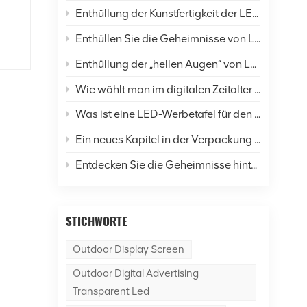
se
Enthüllung der Kunstfertigkeit der LED-Display-Verkapselung: Eine umfassende Analyse von sechs gängigen Techniken und Zukunftsaussichten
Enthüllen Sie die Geheimnisse von LED-Bildschirmen: Wie verändern sie unser Leben und die Welt?
Enthüllung der „hellen Augen“ von LED-Anzeigen: Eine umfassende Analyse der Auflösung
 in
Wie wählt man im digitalen Zeitalter LED-Anzeigen richtig aus?
,
Was ist eine LED-Werbetafel für den Außenbereich?
n
Ein neues Kapitel in der Verpackung von LED-Displays: Was ist der Unterschied zwischen SMD- und COB-Technologie?
ch
Entdecken Sie die Geheimnisse hinter dem Dancer of Led Display Screen
e:
und
STICHWORTE
Outdoor Display Screen
in
Outdoor Digital Advertising
em
Transparent Led
,