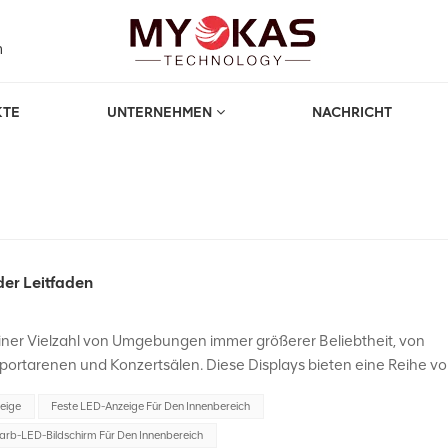
m
KTE
UNTERNEHMEN
NACHRICHT
der Leitfaden
einer Vielzahl von Umgebungen immer größerer Beliebtheit, von
portarenen und Konzertsälen. Diese Displays bieten eine Reihe v
verbesserter Kundenbindung. In diesem umfassenden Leitfaden werf
eige
Feste LED-Anzeige Für Den Innenbereich
nenbereich, wie sie funktionieren und welche Vorteile sie Ihrem
ür den Innenbereich?LED-Displays für den Innenbereich sind gr
farb-LED-Bildschirm Für Den Innenbereich