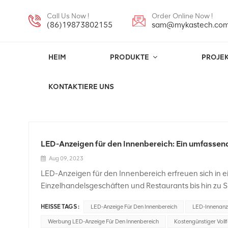
Call Us Now !
Order Online Now !
(86)19873802155
sam@mykastech.co
HEIM
PRODUKTE
PROJE
LED-Videowand-4K-Innenbildschirm
KONTAKTIERE UNS
LED-Anzeigen für den Innenbereich: Ein umfassen
Aug 09, 2023
LED-Anzeigen für den Innenbereich erfreuen sich in 
Einzelhandelsgeschäften und Restaurants bis hin zu S
Vorteilen, von verbesserter Sichtbarkeit bis hin zu 
HEISSE TAGS :
LED-Anzeige Für Den Innenbereich
LED-Innenanz
wir einen genaueren Blick auf LED-Anzeigen für den In
Unternehmen bieten können.Was sind LED-Anzeigen f
Werbung LED-Anzeige Für Den Innenbereich
Kostengünstiger Voll