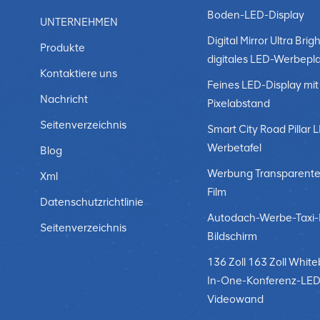
Boden-LED-Display
UNTERNEHMEN
Digital Mirror Ultra Brigh
Produkte
digitales LED-Werbepl
Kontaktiere uns
Feines LED-Display mit
Nachricht
Pixelabstand
Seitenverzeichnis
Smart City Road Pillar 
Werbetafel
Blog
Werbung Transparente
Xml
Film
Datenschutzrichtlinie
Autodach-Werbe-Taxi
Seitenverzeichnis
Bildschirm
136 Zoll 163 Zoll White
In-One-Konferenz-LED
Videowand