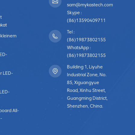
sam@mykastech.com
Skype :
t
(86)13590409711
akat
Tel :
 kleinem
(86)19873802155
WhatsApp :
LED-
(86)19873802155
Building 1, Liyuhe
r LED-
Industrial Zone, No.
85, Xiguangyue
Road, Xinhu Street,
-LED-
Guangming District,
Shenzhen, China.
board All-
-