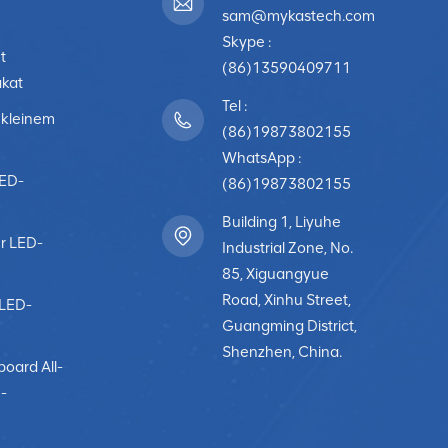
ndividuellen Anforderungen anzupassen. Abschließend, LED-
sam@mykastech.com
ft der Vorstandstechnologie für Fortune-500-Unternehmen. Sie
Skype :
tionen zur Anzeige von Inhalten und bieten kostengünstige Lösun
t
(86)13590409711
 sich Unternehmensumgebungen ständig weiterentwickeln, werde
akat
bei der Schaffung ansprechenderer, informativerer und
Tel :
 kleinem
esseren Entscheidungen und Geschäftsergebnissen führen.
(86)19873802155
WhatsApp :
LED-
(86)19873802155
Building 1, Liyuhe
r LED-
Industrial Zone, No.
85, Xiguangyue
Road, Xinhu Street,
-LED-
Guangming District,
Shenzhen, China.
board All-
-