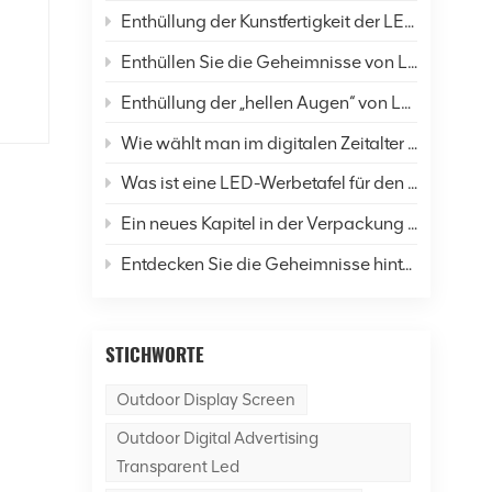
Enthüllung der Kunstfertigkeit der LED-Display-Verkapselung: Eine umfassende Analyse von sechs gängigen Techniken und Zukunftsaussichten
Enthüllen Sie die Geheimnisse von LED-Bildschirmen: Wie verändern sie unser Leben und die Welt?
,
Enthüllung der „hellen Augen“ von LED-Anzeigen: Eine umfassende Analyse der Auflösung
Wie wählt man im digitalen Zeitalter LED-Anzeigen richtig aus?
er
Was ist eine LED-Werbetafel für den Außenbereich?
Ein neues Kapitel in der Verpackung von LED-Displays: Was ist der Unterschied zwischen SMD- und COB-Technologie?
Entdecken Sie die Geheimnisse hinter dem Dancer of Led Display Screen
STICHWORTE
,
Outdoor Display Screen
ED-
Outdoor Digital Advertising
Transparent Led