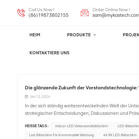
Call Us Now !
Order Online Now !
(86)19873802155
sam@mykastech.co
HEIM
PRODUKTE
PROJE
Hintergrund Des Besprechungsraums. V
KONTAKTIERE UNS
Die glänzende Zukunft der Vorstandstechnologie
Jan 12, 2024
In der sich ständig weiterentwickelnden Welt der Unt
strategischer Entscheidungen, Diskussionen und Präs
500-Unternehmen ständig auf der Suche nach innova
HEISSE TAGS :
Indoor-LED-Videowandbildschirm
LED-Bildschir
diesen entscheidenden Bereichen verbessern. Die In
herausgestellt und bietet der Vorstandstechnologie 
Led-Bildschirm Für Kommerzielle Werbung
4K 8K LED-Bildschirm