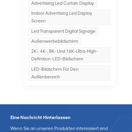
Advertising Led Curtain Display
Indoor Advertising Led Display
Screen
Led Transparent Digital Signage
Außenwerbebildschirm
l
r
2K-, 4K-, 8K- Und 16K-Ultra-High-
Definition-LED-Bildschirm
LED-Bildschirm Für Den
Außenbereich
:
es
sch
Eine Nachricht Hinterlassen
Wenn Sie an unseren Produkten interessiert sind