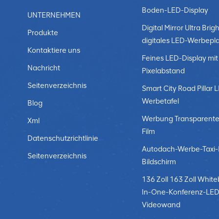
Unternehmen, ihre Sitzungssaaltechnologie an ihre i
Boden-LED-Display
Anzeigen stehen an der Spitze der glänzenden Zukun
UNTERNEHMEN
verbessern die Kommunikation, bieten vielseitige Op
Digital Mirror Ultra Brigh
Produkte
wie die Mykas-LED-Wandlösung für Sitzungssäle. Da
digitales LED-Werbepl
LED-Anzeigen weiterhin ein entscheidendes Element 
Kontaktiere uns
Feines LED-Display mit
dynamischerer Sitzungserlebnisse bleiben, die zu b
Nachricht
Pixelabstand
Seitenverzeichnis
Smart City Road Pillar 
Werbetafel
Blog
Werbung Transparente
Xml
Film
Datenschutzrichtlinie
Autodach-Werbe-Taxi
Seitenverzeichnis
Bildschirm
136 Zoll 163 Zoll White
In-One-Konferenz-LED
Videowand