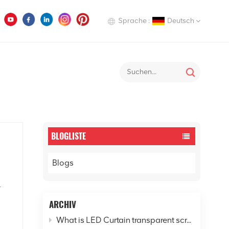
Sprache :
Deutsch
English
Hintergrund des Besprechungsraums. Videowand, großer LED-Fernseher
Deutsch
Italiano
Русский
BLOGLISTE
Español
Blogs
-
ARCHIV
What is LED Curtain transparent screen? - Explore the new horizon of digital cities