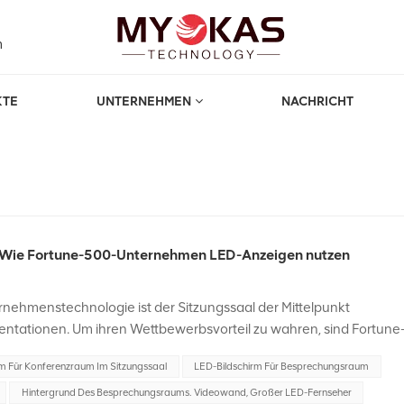
m
KTE
UNTERNEHMEN
NACHRICHT
ideowand, Großer LED-Fernseher
heim
: Wie Fortune-500-Unternehmen LED-Anzeigen nutzen
ernehmenstechnologie ist der Sitzungssaal der Mittelpunkt
entationen. Um ihren Wettbewerbsvorteil zu wahren, sind Fortune
tiven Lösungen, die die Kommunikation und das Engagement in
m Für Konferenzraum Im Sitzungssaal
LED-Bildschirm Für Besprechungsraum
tegration von LED-Anzeigen hat sich als Game-Changer
eine glänzende und dynamische Zukunft. Verbesserung der
Hintergrund Des Besprechungsraums. Videowand, Großer LED-Fernseher