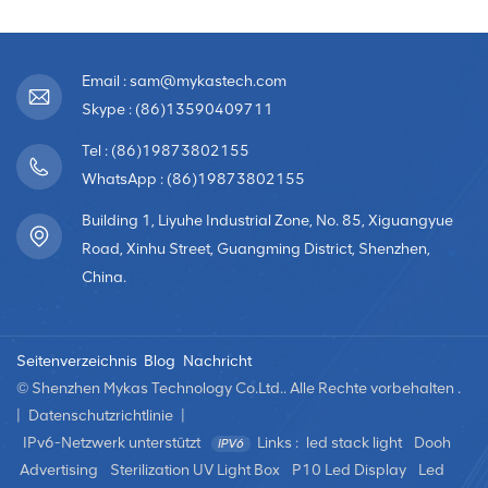
Email : sam@mykastech.com
Skype : (86)13590409711
Tel : (86)19873802155
WhatsApp : (86)19873802155
Building 1, Liyuhe Industrial Zone, No. 85, Xiguangyue
Road, Xinhu Street, Guangming District, Shenzhen,
China.
Seitenverzeichnis
Blog
Nachricht
© Shenzhen Mykas Technology Co.Ltd.. Alle Rechte vorbehalten .
|
Datenschutzrichtlinie
|
IPv6-Netzwerk unterstützt
Links :
led stack light
Dooh
Advertising
Sterilization UV Light Box
P10 Led Display
Led