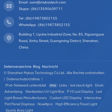
Beinhaltet den automatisierten Kauf und Verkauf von
Email : sam@mykastech.com
Werbeflächen auf LED-Bildschirmen in Echtzeitauktionen
Skype : (86)13590409711
unter Verwendung von Daten und Targeting-Parametern
Tel : (86)19873802155
für eine effizientere und personalisiertere
Anzeigenbereitstellung.2. Schlüsselkomponenten:LED-
WhatsApp : (86)19873802155
Display-Technologie: Hochwertige und dynamische LED-
Building 1, Liyuhe Industrial Zone, No. 85, Xiguangyue
Bildschirme, die lebendige und ansprechende Inhalte
Road, Xinhu Street, Guangming District, Shenzhen,
anzeigen können.Ad Exchanges und SSPs: Plattformen,
China.
auf denen DOOH-Inventar auf LED-Bildschirmen für den
programmatischen Kauf zur Verfügung gestellt wird.DSPs:
Von Werbetreibenden genutzte Plattformen, um auf
Seitenverzeichnis
Blog
Nachricht
verfügbaren LED-Bildschirmbestand zu bieten und
programmatische Kampagnen zu verwalten.3. So
© Shenzhen Mykas Technology Co.Ltd.. Alle Rechte vorbehalten .
funktioniert programmatisches DOOH auf LED-
|
Datenschutzrichtlinie
|
Bildschirmen:Echtzeitgebote (RTB): Werbetreibende
IPv6-Netzwerk unterstützt
Links :
led stack light
Dooh
bieten in Echtzeit auf der Grundlage von Targeting-
Advertising
Sterilization UV Light Box
P10 Led Display
Led
Parametern für verfügbare Anzeigenplätze auf LED-
Light Boxes Manufacturers
Custom LED Display
Interactive
Bildschirmen.Dynamische Inhalte: Inhalte auf LED-
Flat Panel Displays
Nowlitpro
High Efficiency Flood Light
Bildschirmen können in Echtzeit basierend auf Faktoren
Sports Area Light