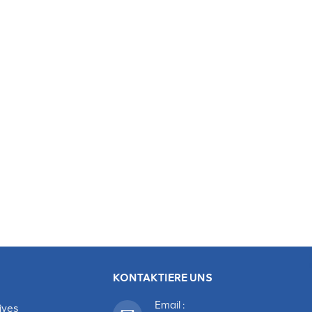
n, die Aufmerksamkeit erregen können. LED-Innenbildschirme
te, KTVs, Einkaufszentren, Krankenhäuser usw. Der LED-
trägern im Außenbereich. Mehrstufige
e Weichheit der Farben, passen Sie die Helligkeit automatisch an
gibt es in verschiedenen FormenKoordinieren mit einer Vielzahl vo
rme werden häufig im Baugewerbe verwendet.Werbebranche,
KONTAKTIERE UNS
Email :
ives