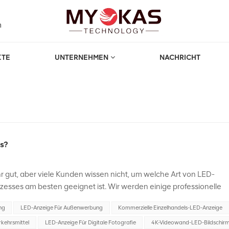
m
KTE
UNTERNEHMEN
NACHRICHT
 Zur Vermietung
us?
 gut, aber viele Kunden wissen nicht, um welche Art von LED-
zesses am besten geeignet ist. Wir werden einige professionelle
l zu unterstützen. LED-KleinbildleinwandIm Allgemeinen werden
ng
LED-Anzeige Für Außenwerbung
Kommerzielle Einzelhandels-LED-Anzeige
s P2,5 als Small-Pitch-Displays bezeichnet. In der Regel werden
istungs-Treiber-ICs. Sie sind hochhell, nahtlos, leicht und flexib
rkehrsmittel
LED-Anzeige Für Digitale Fotografie
4K-Videowand-LED-Bildschir