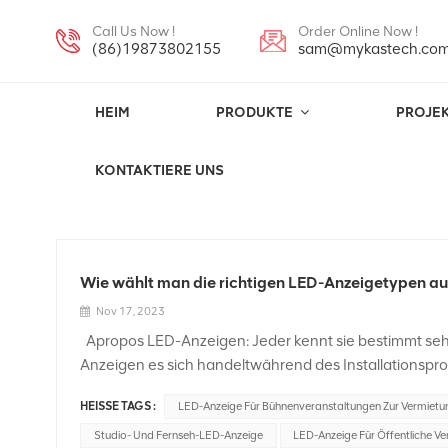
Call Us Now !
Order Online Now !
(86)19873802155
sam@mykastech.co
HEIM
PRODUKTE
PROJE
LED-Anzeige Für Bühnenveranstaltungen
KONTAKTIERE UNS
Wie wählt man die richtigen LED-Anzeigetypen a
Nov 17, 2023
Apropos LED-Anzeigen: Jeder kennt sie bestimmt sehr
Anzeigen es sich handeltwährend des Installationspro
Meinungen abgeben, um Sie bei der richtigen Auswah
HEISSE TAGS :
LED-Anzeige Für Bühnenveranstaltungen Zur Vermietu
solche mit einem Lampenperlenabstand von weniger al
Displays mit kleinem Bildschirmabstand verwendetHochle
Studio- Und Fernseh-LED-Anzeige
LED-Anzeige Für Öffentliche Ve