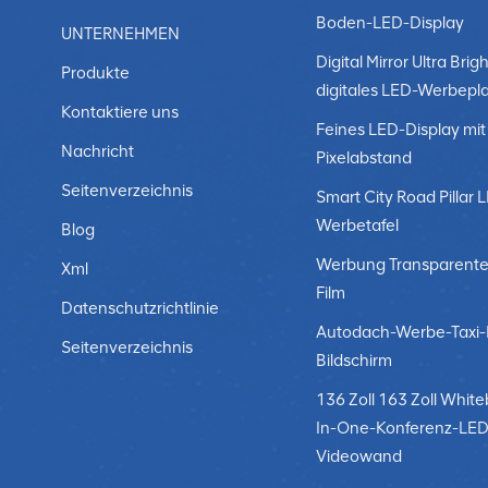
Boden-LED-Display
UNTERNEHMEN
Digital Mirror Ultra Brigh
Produkte
digitales LED-Werbepl
Kontaktiere uns
Feines LED-Display mit
Nachricht
Pixelabstand
Seitenverzeichnis
Smart City Road Pillar 
Werbetafel
Blog
Werbung Transparente
Xml
Film
Datenschutzrichtlinie
Autodach-Werbe-Taxi
Seitenverzeichnis
Bildschirm
136 Zoll 163 Zoll White
In-One-Konferenz-LED
Videowand