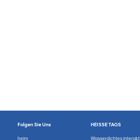
hervorragendAnzeigeeffekte und verschiedene Forme
werden häufig in Hotels verwendetLobbys, Supermärk
Außenbildschirm ist ein Gerät zur Anzeige von Werbe
Graustufenkorrekturtechnologie kannVerbessern Sie di
und sorgen Sie für natürliche Übergänge. Bildschirme 
architektonischen Umgebungen. LED-Außenbildschi
Unternehmen, Parks usw.
Folgen Sie Uns
HEISSE TAGS
heim
Wasserdichtes interakt