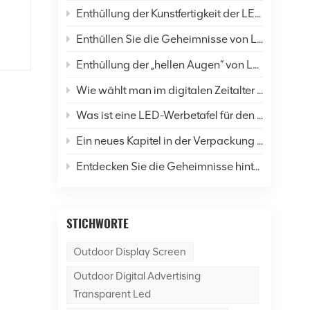
in
Enthüllung der Kunstfertigkeit der LED-Display-Verkapselung: Eine umfassende Analyse von sechs gängigen Techniken und Zukunftsaussichten
Enthüllen Sie die Geheimnisse von LED-Bildschirmen: Wie verändern sie unser Leben und die Welt?
Enthüllung der „hellen Augen“ von LED-Anzeigen: Eine umfassende Analyse der Auflösung
Wie wählt man im digitalen Zeitalter LED-Anzeigen richtig aus?
Was ist eine LED-Werbetafel für den Außenbereich?
Ein neues Kapitel in der Verpackung von LED-Displays: Was ist der Unterschied zwischen SMD- und COB-Technologie?
,
Entdecken Sie die Geheimnisse hinter dem Dancer of Led Display Screen
me
STICHWORTE
nd
Outdoor Display Screen
en,
Outdoor Digital Advertising
n
Transparent Led