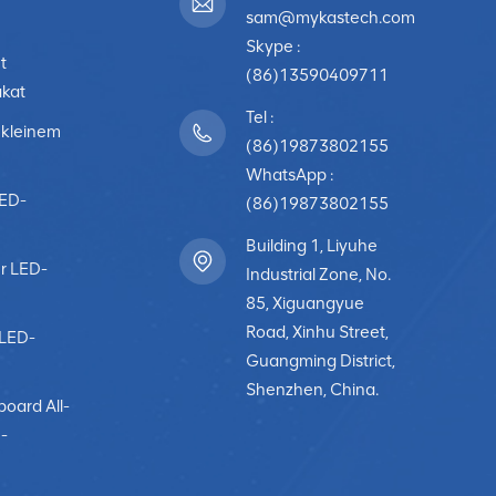
sam@mykastech.com
Skype :
t
(86)13590409711
akat
Tel :
 kleinem
(86)19873802155
WhatsApp :
LED-
(86)19873802155
Building 1, Liyuhe
r LED-
Industrial Zone, No.
85, Xiguangyue
Road, Xinhu Street,
-LED-
Guangming District,
Shenzhen, China.
board All-
-