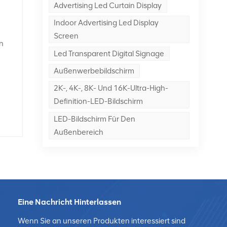
Advertising Led Curtain Display
Indoor Advertising Led Display
er
n
Screen
en
Led Transparent Digital Signage
t
die
Außenwerbebildschirm
nd
2K-, 4K-, 8K- Und 16K-Ultra-High-
,
a
Definition-LED-Bildschirm
en
on
LED-Bildschirm Für Den
n:
-
Außenbereich
en,
ays
s
eal
Eine Nachricht Hinterlassen
Wenn Sie an unseren Produkten interessiert sind
ss
u