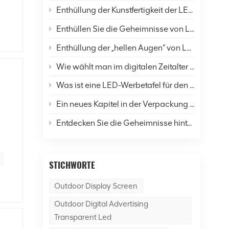
Enthüllung der Kunstfertigkeit der LED-Display-Verkapselung: Eine umfassende Analyse von sechs gängigen Techniken und Zukunftsaussichten
zen
Enthüllen Sie die Geheimnisse von LED-Bildschirmen: Wie verändern sie unser Leben und die Welt?
n
Enthüllung der „hellen Augen“ von LED-Anzeigen: Eine umfassende Analyse der Auflösung
 zu
Wie wählt man im digitalen Zeitalter LED-Anzeigen richtig aus?
Was ist eine LED-Werbetafel für den Außenbereich?
Ein neues Kapitel in der Verpackung von LED-Displays: Was ist der Unterschied zwischen SMD- und COB-Technologie?
es
Entdecken Sie die Geheimnisse hinter dem Dancer of Led Display Screen
STICHWORTE
hen
Outdoor Display Screen
e
hes
Outdoor Digital Advertising
tig
Transparent Led
r