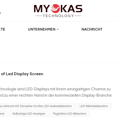
m
KTE
UNTERNEHMEN
NACHRICHT
 of Led Display Screen
chnologie sind LED-Displays mit ihrem einzigartigen Charme zu
d zu einer rechten Hand in der kommerziellen Display-Branche
iges LED-Display ist zum Fokus vieler Unternehmen und Betriebe
na Lieferant HD-Fernseher Großer LED-Außenbildschirm
LED-Werbebildschirm
rbige LED-Anzeige hat Hersteller in China hervorstechen und im
?Lassen Sie uns zunächst eingehend verstehen, wie die LED-
and
Vollfarbige LED-Anzeigen
Flughäfen LED-Bildschirm