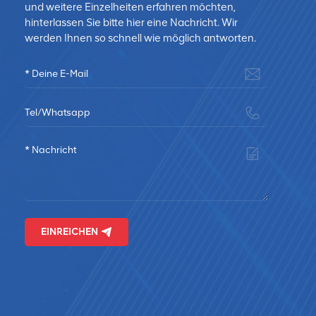
und weitere Einzelheiten erfahren möchten,
r
hinterlassen Sie bitte hier eine Nachricht. Wir
werden Ihnen so schnell wie möglich antworten.
nd
on,
t
und
n
 da
ür
uck
gen
–
he
on
EINREICHEN
ine
et