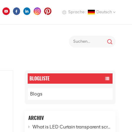
Sprache :
Deutsch
English
heim
LED-Werbebildschirm
Deutsch
Italiano
Русский
BLOGLISTE
Español
Blogs
ARCHIV
What is LED Curtain transparent screen? - Explore the new horizon of digital cities