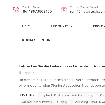
Call Us Now !
Order Online Now !
(86)19873802155
sam@mykastech.co
HEIM
PRODUKTE
PROJE
LED-Werbebildschirm
KONTAKTIERE UNS
Entdecken Sie die Geheimnisse hinter dem Dancer
May 24, 2024
In diesem Zeitalter der sich ständig verändernden Te
einem leuchtenden Star im städtischen Nachtleben un
geworden. Am belebten Shanghai Beach, dem Vollfarb
HEISSE TAGS :
Digitale LED-Bildschirme Für Außenwerbung
Chi
geworden. Also, in diesem Markenfest, welches vollfa
Herzen der Verbraucher zur ersten Wahl werden kann
Outdoor-Indoor-Pantalla-LED-Display
Vermietung Bühne LED-W